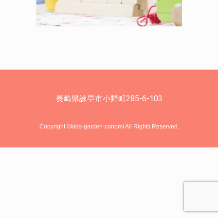
長崎県諫早市小野町285-6-103
Copyright ©kids-garden-conomi All Rights Reserved.