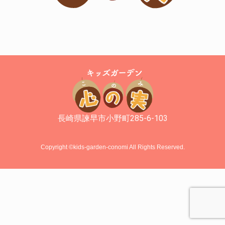
長崎県諫早市小野町285-6-103
Copyright ©kids-garden-conomi All Rights Reserved.