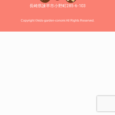
長崎県諫早市小野町285-6-103
Copyright ©kids-garden-conomi All Rights Reserved.